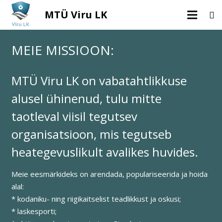
MTÜ Viru LK
MEIE MISSIOON:
MTÜ Viru LK on vabatahtlikkuse
alusel ühinenud, tulu mitte
taotleval viisil tegutsev
organisatsioon, mis tegutseb
heategevuslikult avalikes huvides.
Meie eesmärkideks on arendada, populariseerida ja hoida
alal:
* kodaniku- ning riigikaitselist teadlikkust ja oskusi;
* laskesporti;